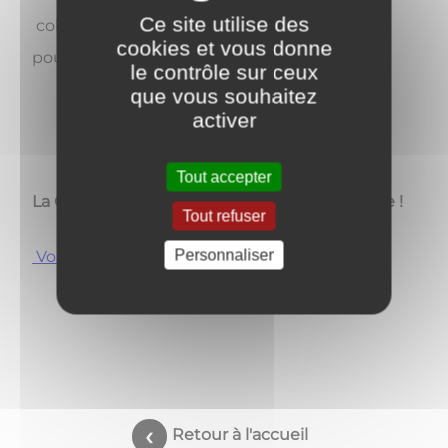
Ce site utilise des
collecte des déchets, poubelle jaune et
cookies et vous donne
poubelle verte :
Collecte des déchets 202
6
le contrôle sur ceux
que vous souhaitez
activer
Tout accepter
La Communauté de Commune vous informe !
Tout refuser
Personnaliser
Voir le programme
Retour à l'accueil