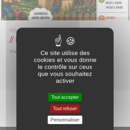
17.06.2026
Nuisances sonores
Thématique
Mairie
Ce site utilise des
cookies et vous donne
le contrôle sur ceux
que vous souhaitez
activer
Retour aux actualités
Tout accepter
Partagez
sur :
Tout refuser
Personnaliser