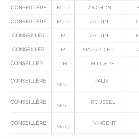
CONSEILLÈRE
Mme
LANCHON
B
CONSEILLÈRE
Mme
MARTIN
C
CONSEILLER
M
MARTIN
F
CONSEILLER
M
MAZAUDIER
CONSEILLER
M
MILLIERE
Oli
CONSEILLÈRE
PALIX
A
Mme
CONSEILLÈRE
ROUSSEL
Co
Mme
CONSEILLÈRE
VINCENT
Ci
Mme