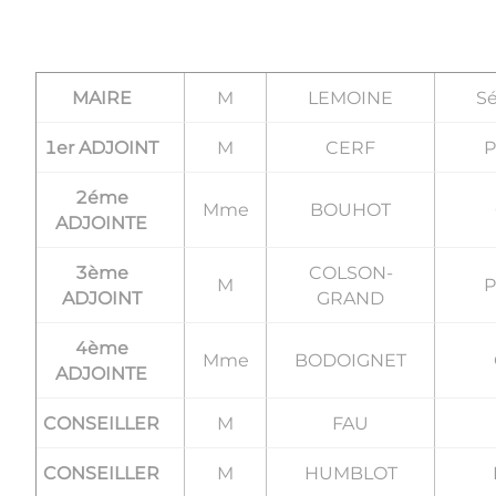
MAIRE
M
LEMOINE
Sé
1er ADJOINT
M
CERF
P
2éme
Mme
BOUHOT
ADJOINTE
3ème
COLSON-
M
P
ADJOINT
GRAND
4ème
Mme
BODOIGNET
ADJOINTE
CONSEILLER
M
FAU
​​​​​​​CONSEILLER
M
HUMBLOT