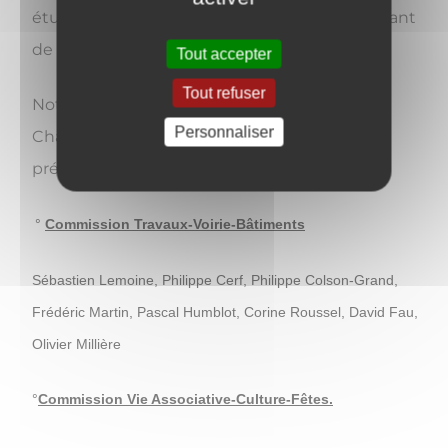
étudier, préparer et instruire son ébauche avant
de la présenter au Conseil Municipal.
Tout accepter
Tout refuser
Notre commune compte 8 commissions.
Personnaliser
Chacune d'entre elles est composée d'un
président (le Maire) et de plusieurs élus.
°
Commission
Travaux-Voirie-Bâtiments
Sébastien Lemoine, Philippe Cerf, Philippe Colson-Grand,
Frédéric Martin, Pascal Humblot, Corine Roussel, David Fau,
Olivier Millière
°
Commission
Vie Associative-Culture-Fêtes.