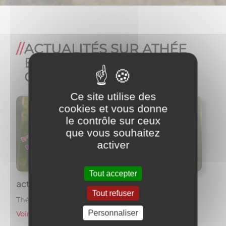
ACTUALITÉS SUR ATHÉE
ET AUTOUR DE LA
COMMUNE
Ce site utilise des
cookies et vous donne
le contrôle sur ceux
que vous souhaitez
activer
Tout accepter
activités canines ATHÉE
fer
Tout refuser
Vie Associative
Thématique :
Thém
Personnaliser
En c
Voir l'article
→
l'ad