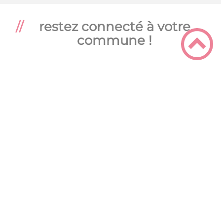
restez connecté à votre
commune !
Accès direct
X
Service
public
Cap Val
CPAM
de
Auxonne,
Saône
compte
Améli