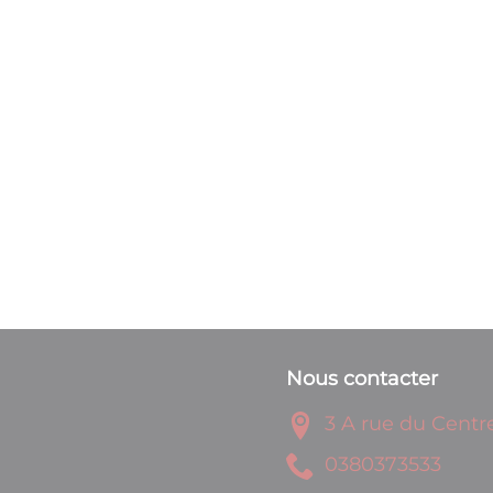
Nous contacter
3 A rue du Centr
3353730830