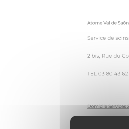
Atome Val de Saôn
Service de soins
2 bis, Rue du C
TEL 03 80 43 62 
Domicile Services 
Antenne d'Auxo