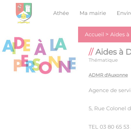
Lien
Lien
Lien
Lien
Panneau de gestion des cookies
d'accès
d'accès
d'accès
d'accès
Athée
Ma mairie
Envi
rapide
rapide
rapide
rapide
au
au
à
au
menu
contenu
la
pied
Aides à
Accueil
principal
recherche
de
page
Aides à 
Thématique
ADMR d'Auxonne
Agence de servi
5, Rue Colonel d
TEL 03 80 65 53 