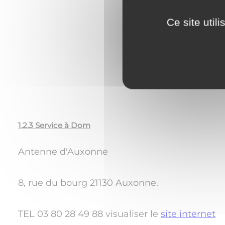
1 Rue du colone
Ce site util
TEL 03 80 51 96 
1.2.3 Service à Dom
Antenne d'Auxonne
8, rue du bourg 21130 Auxonne.
TEL 03 80 28 49 88 visualiser le
site internet