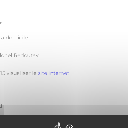
e
 à domicile
olonel Redoutey
15 visualiser le
site internet
21
nne, espace Turquoise