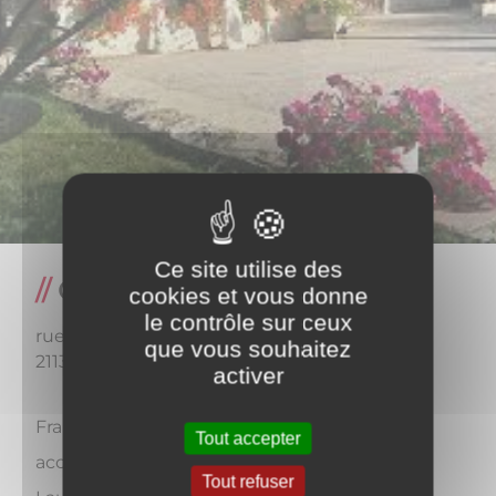
Ce site utilise des
Chambres d'hôtes
cookies et vous donne
le contrôle sur ceux
rue du centre
que vous souhaitez
21130
athée
activer
François et Sandrine seront heureux de vous
Tout accepter
accueillir dans leurs chambres d'hôtes "Les
Tout refuser