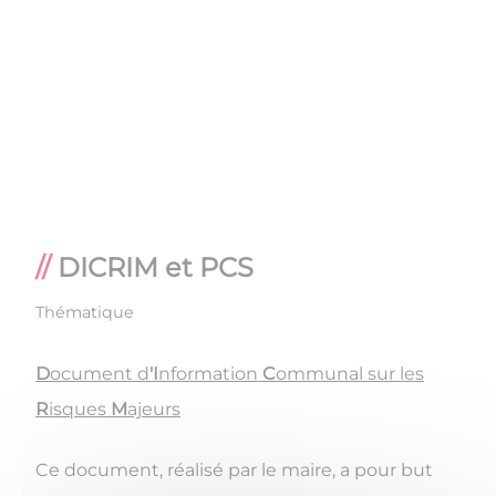
DICRIM et PCS
Thématique
D
ocument d
'I
nformation
C
ommunal sur les
R
isques
M
ajeurs
Ce document, réalisé par le maire, a pour but