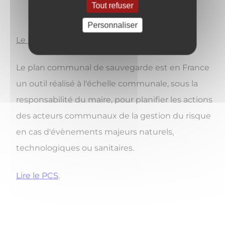
Tout refuser
Personnaliser
Le
P
lan
C
ommunal de
S
auvegarde
Le plan communal de sauvegarde est en France
un outil réalisé à l'échelle communale, sous la
responsabilité du maire, pour planifier les actions
des acteurs communaux de la gestion du risque
en cas d'évènements majeurs naturels,
technologiques ou sanitaires.
Lire le PCS
.