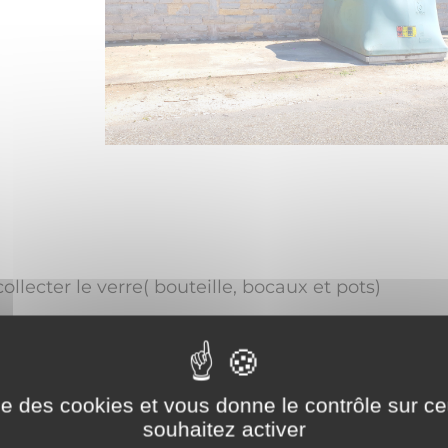
lecter le verre( bouteille, bocaux et pots)
et afin d'éviter les nuisances pour le voisinage n
ise des cookies et vous donne le contrôle sur 
souhaitez activer
rès prochainement vidée, sinon un conteneur est à 