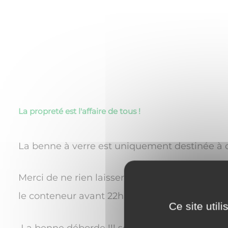
La propreté est l'affaire de tous !
La benne à verre est uniquement destinée à col
Merci de ne rien laisser sur la voie publique 
le conteneur avant 22h et après 7h.
Ce site util
La benne déborde !!! soyez patient elle sera t