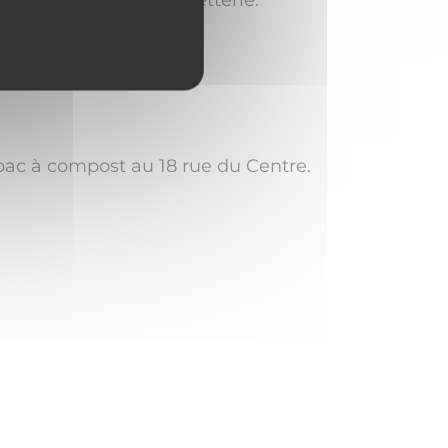
eu propre !"
 bac à compost au 18 rue du Centre.