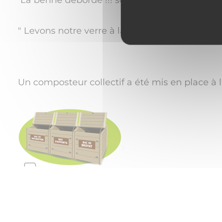
" Levons notre verre à la détermination des S
Un composteur collectif a été mis en place à 