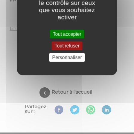
le contrôle sur ceux
LES-
que vous souhaitez
ATHÉE
activer
Lien Facebook cliquer
ici
.
Tout accepter
Tout refuser
Personnaliser
Retour à l'accueil
Partagez
sur :