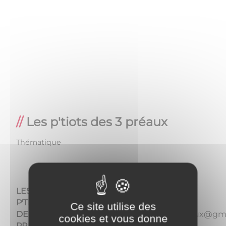
Les p'tiots des 3 préaux
Thématique
5 rue
Saint
LES
Médard
P'TIOTS
06.32.26.86.33
Ce site utilise des
21130
DES 3
lesptitosdes3preaux@gm
cookies et vous donne
PONCEY-
PRÉAUX