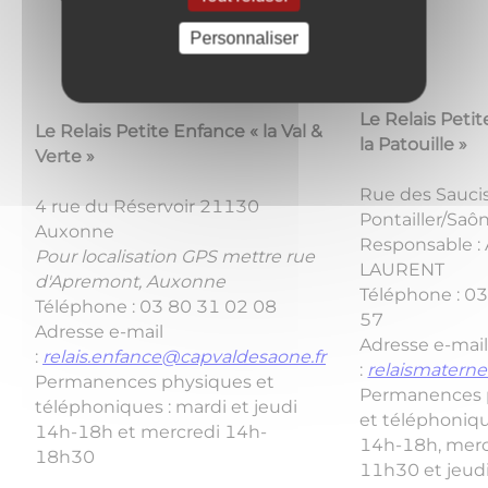
Personnaliser
Le Relais Peti
Le Relais Petite Enfance « la Val &
la Patouille »
Verte »
Rue des Sauci
4 rue du Réservoir 21130
Pontailler/Saô
Auxonne
Responsable :
Pour localisation GPS mettre rue
LAURENT
d'Apremont, Auxonne
Téléphone : 0
Téléphone : 03 80 31 02 08
57
Adresse e-mail
Adresse e-mai
:
relais.enfance@capvaldesaone.fr
:
relaismaterne
Permanences physiques et
Permanences 
téléphoniques : mardi et jeudi
et téléphoniqu
14h-18h et mercredi 14h-
14h-18h, merc
18h30
11h30 et jeud