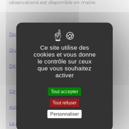
observations est disponible en mairie.
Dossier de concertation
Ce site utilise des
Qu'est - ce - qu'un PLU ?
cookies et vous donne
le contrôle sur ceux
Délibération révision PLU
que vous souhaitez
activer
Diminuer le consommation foncière
Tout accepter
Tout refuser
Adapter l'offre d'habitation
Personnaliser
La démarche trame verte et bleu